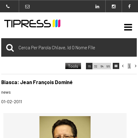

Archivio
Tools



16
32
64
96

carrello
0 Selezionato
Biasca: Jean François Dominé
news
login
01-02-2011
Agenzia