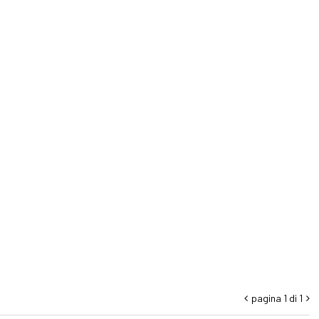
pagina 1 di 1

