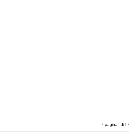
pagina 1 di 1

