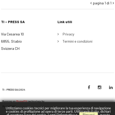
pagina 1 di 1


TI – PRESS SA
Link utili
Via Cesarea 10
Privacy
6855, Stabio
Termini e condizioni
Svizzera CH
TI - PRESS SA | 2024
Running on
MomaPIX
technology by
MomaSOFT
Utilizziamo cookies tecnici per migliorare la tua esperienza di navigazione
e cookies di profilazione ad opera di terze parti. Utilizzando il sito, dichiari