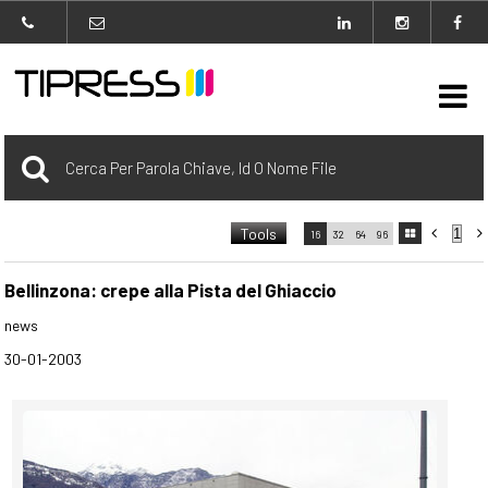

Archivio
Tools



16
32
64
96

carrello
0 Selezionato
Bellinzona: crepe alla Pista del Ghiaccio
news
login
30-01-2003
Agenzia