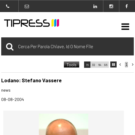

Archivio
Tools



16
32
64
96

carrello
0 Selezionato
Lodano: Stefano Vassere
news
login
08-08-2004
Agenzia