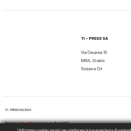
TI – PRESS SA
Via Cesarea 10
6855, Stabio
Svizzera CH
TI - PRESS SA | 2024
Running on
MomaPIX
technology by MomaSOFT
Utilizziamo cookies tecnici per migliorare la tua esperienza di navigazio