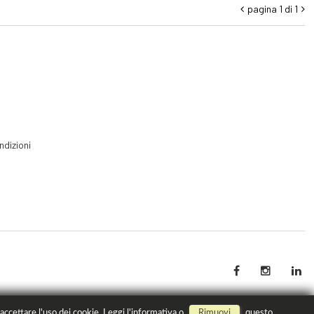
pagina 1 di 1


ndizioni
 accettare l'uso dei cookie.
Leggi
l'informativa o
Rimuovi
questo