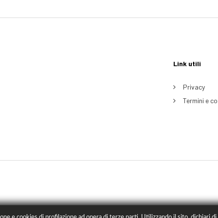
Link utili
Privacy
Termini e co
ne e cookies di profilazione ad opera di terze parti. Utilizzando il sito, dichiari di