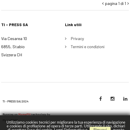
pagina 1 di 1


TI – PRESS SA
Link utili
Via Cesarea 10
Privacy
6855, Stabio
Termini e condizioni
Svizzera CH
TI - PRESS SA | 2024
Running on
MomaPIX
technology by
MomaSOFT
Utilizziamo cookies tecnici per migliorare la tua esperienza di navigazione
e cookies di profilazione ad opera di terze parti. Utilizzando il sito, dichiari