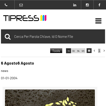

Archivio
Tools



16
32
64
96

carrello
0 Selezionato
6 Agosto6 Agosto
news
login
01-01-2004
Agenzia