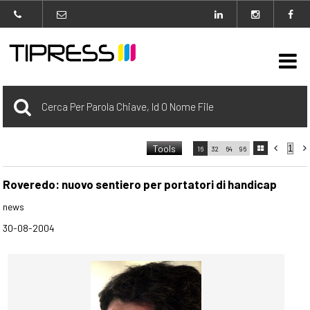

Archivio
Tools



16
32
64
96

carrello
0 Selezionato
Roveredo: nuovo sentiero per portatori di handicap
news
login
30-08-2004
Agenzia