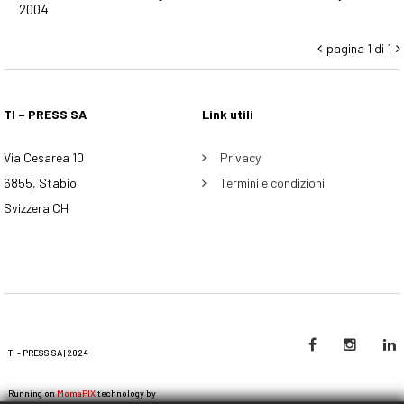
2004
pagina 1 di 1


TI – PRESS SA
Link utili
Via Cesarea 10
Privacy
6855, Stabio
Termini e condizioni
Svizzera CH
TI - PRESS SA | 2024
Running on
MomaPIX
technology by