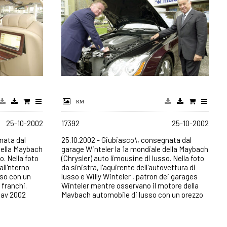
25-10-2002
17392
25-10-2002
nata dal
25.10.2002 - Giubiasco\, consegnata dal
della Maybach
garage Winteler la 1a mondiale della Maybach
o. Nella foto
(Chrysler) auto limousine di lusso. Nella foto
all'nterno
da sinistra, l'aquirente dell'autovettura di
sso con un
lusso e Willy Winteler , patron dei garages
 franchi.
Winteler mentre osservano il motore della
lay 2002
Maybach automobile di lusso con un prezzo
non inferiore ai 350`000.- franchi. Digitalfoto
TiPress / Samuel Golay 2002