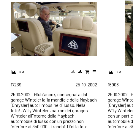
17239
25-10-2002
16903
25.10.2002 - Giubiasco\, consegnata dal
25.10.2002 -
garage Winteler la 1a mondiale della Maybach
garage Winte
(Chrysler) auto limousine di lusso. Nella
(Chrysler) au
foto\, Willy Winteler , patron dei garages
Willy Wintele
Winteler all'interno della Maybach,
con un parti
automobile di lusso con un prezzo non
automobile d
inferiore ai 350`000.- franchi. Digitalfoto
inferiore ai 3
TiPress / Samuel Golay 2002
TiPress / Sa