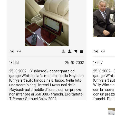
18263
25-10-2002
18207
25.10.2002 - Giubiasco\, consegnata dal
25.10.2002 -
garage Winteler la 1a mondiale della Maybach
garage Winte
(Chrysler) auto limousine di lusso. Nella foto
(Chrysler) au
uno scorcio degli interni luwssuosi della
Willy Wintele
Maybach automobile di lusso con un prezzo
con la nuova
non inferiore ai 350`000.- franchi. Digitalfoto
con un prezzo
TiPress / Samuel Golay 2002
franchi. Digi
2002