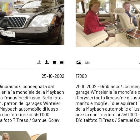
25-10-2002
17868
 Giubiasco\, consegnata dal
25.10.2002 - Giubiasco\, conseg
ler la 1a mondiale della Maybach
garage Winteler la 1a mondiale 
to limousine di lusso. Nella foto,
(Chrysler) auto limousine di luss
r , patron dei garages Winteler
marito e moglie, i due aquirenti 
 Maybach automobile di lusso
della Maybach automobile di lu
 non inferiore ai 350`000.-
prezzo non inferiore ai 350`000.-
talfoto TiPress / Samuel Golay
Digitalfoto TiPress / Samuel Go