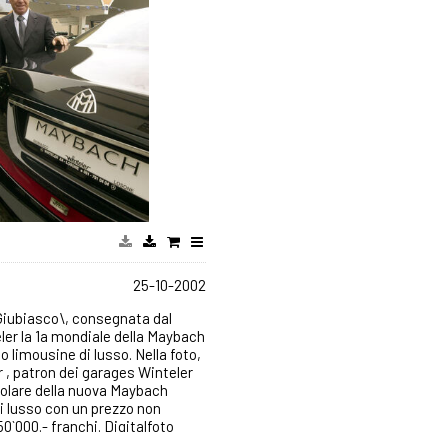
25-10-2002
 Giubiasco\, consegnata dal
ler la 1a mondiale della Maybach
to limousine di lusso. Nella foto,
r , patron dei garages Winteler
colare della nuova Maybach
i lusso con un prezzo non
50`000.- franchi. Digitalfoto
muel Golay 2002