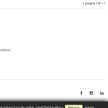
pagina 1 di 1


ndizioni
 accettare l'uso dei cookie.
Leggi
l'informativa o
Rimuovi
questo