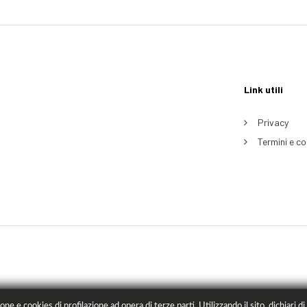
Link utili
Privacy
Termini e co
ne e cookies di profilazione ad opera di terze parti. Utilizzando il sito, dichiari di