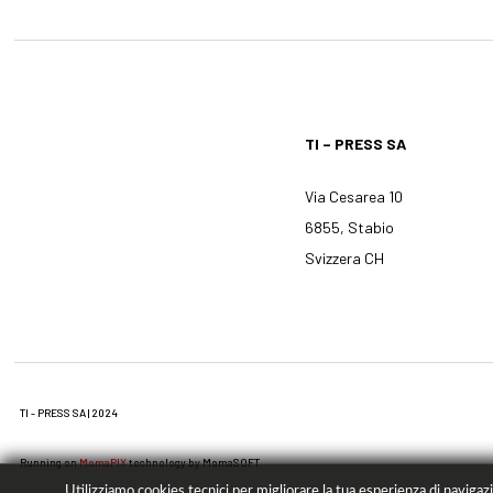
TI – PRESS SA
Via Cesarea 10
6855, Stabio
Svizzera CH
TI - PRESS SA | 2024
Running on
MomaPIX
technology by MomaSOFT
Utilizziamo cookies tecnici per migliorare la tua esperienza di navigazio