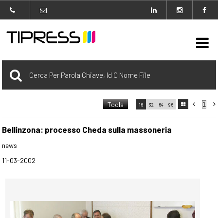

Archivio
Tools



16
32
64
96

carrello
0 Selezionato
Bellinzona: processo Cheda sulla massoneria
news
login
11-03-2002
Agenzia