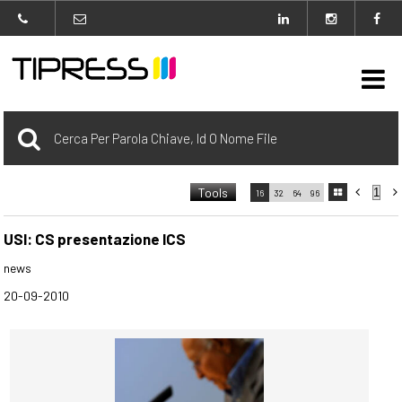

Archivio
Tools



16
32
64
96

carrello
0 Selezionato
USI: CS presentazione ICS
news
login
20-09-2010
Agenzia