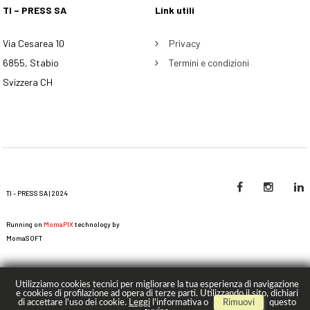
TI – PRESS SA
Link utili
Via Cesarea 10
Privacy
6855, Stabio
Termini e condizioni
Svizzera CH
TI - PRESS SA | 2024
Running on
MomaPIX
technology by
MomaSOFT
Utilizziamo cookies tecnici per migliorare la tua esperienza di navigazione
e cookies di profilazione ad opera di terze parti. Utilizzando il sito, dichiari
di accettare l'uso dei cookie.
Leggi
l'informativa o
Rimuovi
questo