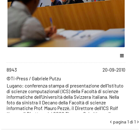
8943
20-09-2010
©Ti-Press / Gabriele Putzu
Lugano: conferenza stampa di presentazione dell'Istituto
di scienze computazionali (ICS) della Facoltà di scienze
informatiche dell'Università della Svizzera italiana. Nella
foto da sinistra il Decano della Facoltà di scienze
informatiche Prof. Mauro Pezzè, il Direttore dell'ICS Rolf
Krause, il Direttore del CSCS Thomas Schulthess, il
presidente dell'USI Piero Martinoli e il Professor Michele
pagina 1 di 1


Parrinello. ©Ti-Press / Gabriele Putzu