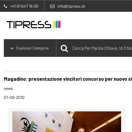
+41 91 647 16 00
info@tipress.ch
Magadino: presentazione vincitori concorso per nuov
news
21-09-2010