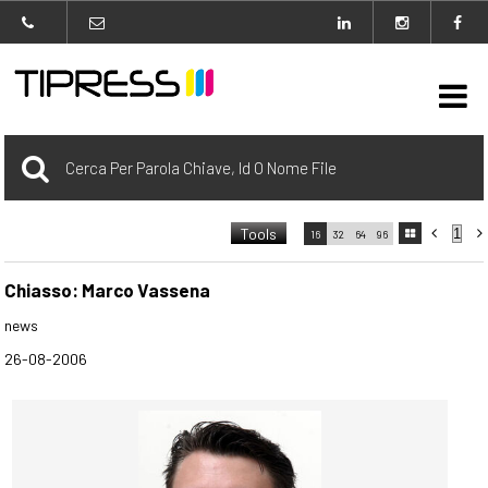

Archivio
Tools



16
32
64
96

carrello
0 Selezionato
Chiasso: Marco Vassena
news
login
26-08-2006
Agenzia