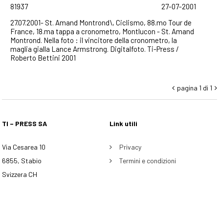
81937
27-07-2001
27.07.2001- St. Amand Montrond\, Ciclismo, 88.mo Tour de
France, 18.ma tappa a cronometro, Montlucon - St. Amand
Montrond. Nella foto : il vincitore della cronometro, la
maglia gialla Lance Armstrong. Digitalfoto. Ti-Press /
Roberto Bettini 2001
pagina 1 di 1


TI – PRESS SA
Link utili
Via Cesarea 10
Privacy
6855, Stabio
Termini e condizioni
Svizzera CH