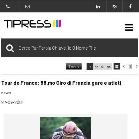

Archivio
Tools



16
32
64
96

carrello
0 Selezionato
Tour de France: 88.mo Giro di Francia gare e atleti
news
login
27-07-2001
Agenzia