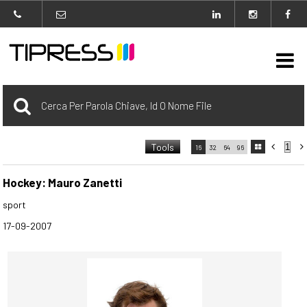

Archivio
Tools



16
32
64
96

carrello
0 Selezionato
Hockey: Mauro Zanetti
sport
login
17-09-2007
Agenzia