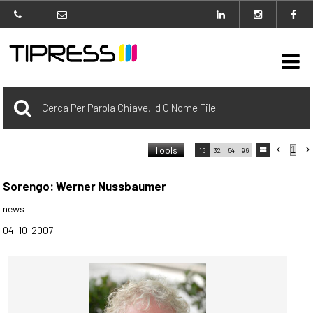

Archivio
Tools



16
32
64
96

carrello
0 Selezionato
Sorengo: Werner Nussbaumer
news
login
04-10-2007
Agenzia