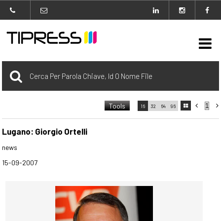

Archivio
Tools



16
32
64
96

carrello
0 Selezionato
Lugano: Giorgio Ortelli
news
login
15-09-2007
Agenzia