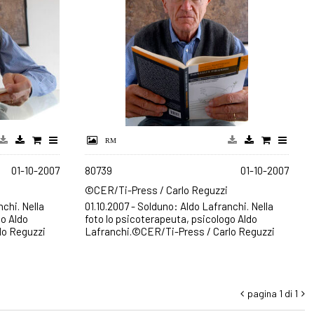
01-10-2007
80739
01-10-2007
©CER/Ti-Press / Carlo Reguzzi
nchi. Nella
01.10.2007 - Solduno: Aldo Lafranchi. Nella
go Aldo
foto lo psicoterapeuta, psicologo Aldo
lo Reguzzi
Lafranchi.©CER/Ti-Press / Carlo Reguzzi
pagina 1 di 1

