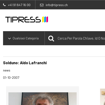
+41 91 647 16 00
info@tipress.ch
Solduno: Aldo Lafranchi
news
01-10-2007