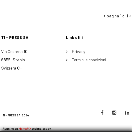
pagina 1 di 1


TI – PRESS SA
Link utili
Via Cesarea 10
Privacy
6855, Stabio
Termini e condizioni
Svizzera CH
TI - PRESS SA | 2024
Running on
MomaPIX
technology by