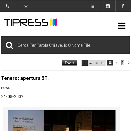

Archivio
Tools



16
32
64
96

carrello
0 Selezionato
Tenero: apertura 3T,
news
login
24-09-2007
Agenzia