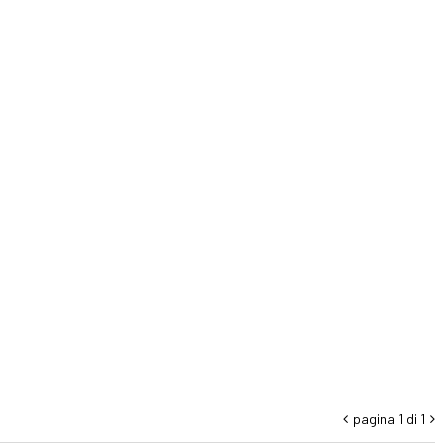
pagina 1 di 1

