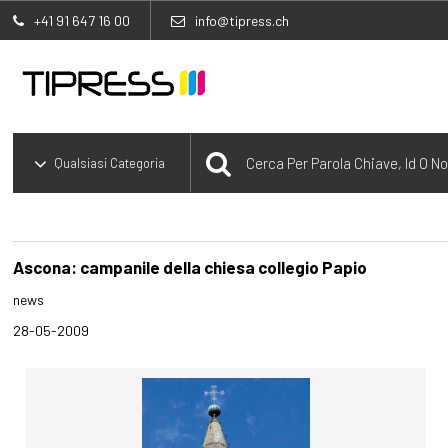
+41 91 647 16 00
info@tipress.ch
Ascona: campanile della chiesa collegio Papio
news
28-05-2009