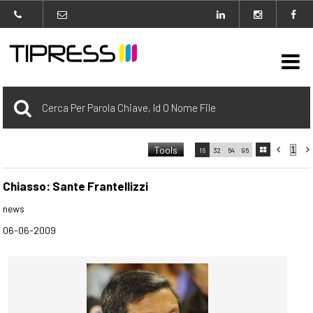

Archivio
Tools



16
32
64
96

carrello
0 Selezionato
Chiasso: Sante Frantellizzi
news
login
06-06-2009
Agenzia