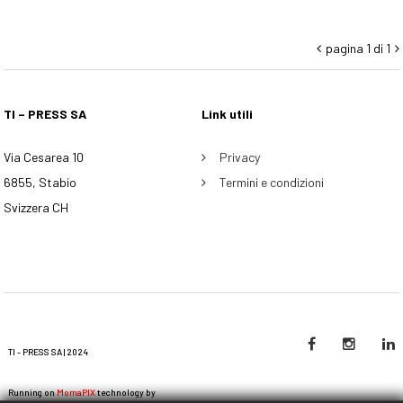
pagina 1 di 1


TI – PRESS SA
Link utili
Via Cesarea 10
Privacy
6855, Stabio
Termini e condizioni
Svizzera CH
TI - PRESS SA | 2024
Running on
MomaPIX
technology by