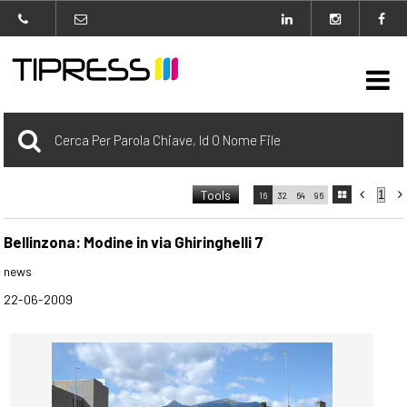

Archivio
Tools



16
32
64
96

carrello
0 Selezionato
Bellinzona: Modine in via Ghiringhelli 7
news
login
22-06-2009
Agenzia