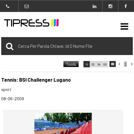

Archivio
Tools



16
32
64
96

carrello
0 Selezionato
Tennis: BSI Challenger Lugano
sport
login
08-06-2009
Agenzia