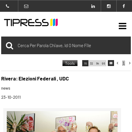

Archivio
Tools



16
32
64
96

carrello
0 Selezionato
Rivera: Elezioni Federali , UDC
news
login
23-10-2011
Agenzia