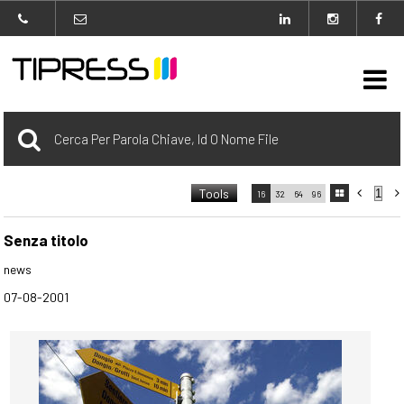

Archivio
Tools



16
32
64
96

carrello
0 Selezionato
Senza titolo
news
login
07-08-2001
Agenzia