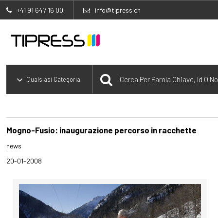
+41 91 647 16 00
info@tipress.ch
Mogno-Fusio: inaugurazione percorso in racchette
news
20-01-2008