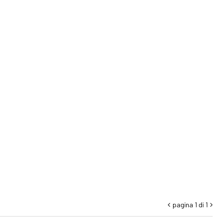
pagina 1 di 1

