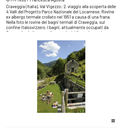
Craveggia (Italia), Val Vigezzo: 2. viaggio alla scoperta delle
4 Valli del Progetto Parco Nazionale del Locarnese. Rovine
ex albergo termale crollato nel 1951 a causa di una frana.
Nella foto le rovine dei bagni termali di Craveggia, sul
confine italosvizzero. I bagni, attualmente occupati da
Craveggia si situano sulle sponde del fiume Isorno ( a
sinistra) . ©Ti-Press / Francesca Agosta