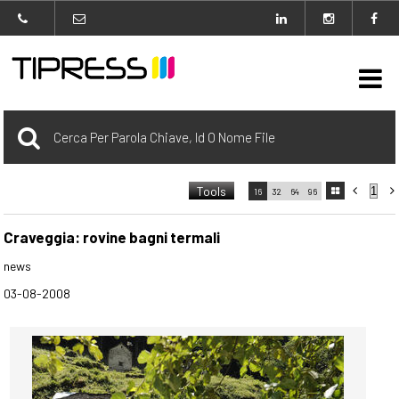

Archivio
Tools



16
32
64
96

carrello
0 Selezionato
Craveggia: rovine bagni termali
news
login
03-08-2008
Agenzia