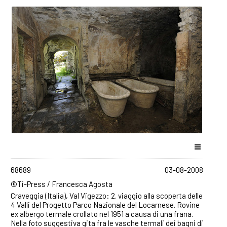
Isorno e sono raggiungibili a piedi dalla Valle Onsernone
(Ticino). ©Ti-Press / Francesca Agosta
68689
03-08-2008
©Ti-Press / Francesca Agosta
Craveggia (Italia), Val Vigezzo: 2. viaggio alla scoperta delle
4 Valli del Progetto Parco Nazionale del Locarnese. Rovine
ex albergo termale crollato nel 1951 a causa di una frana.
Nella foto suggestiva gita fra le vasche termali dei bagni di