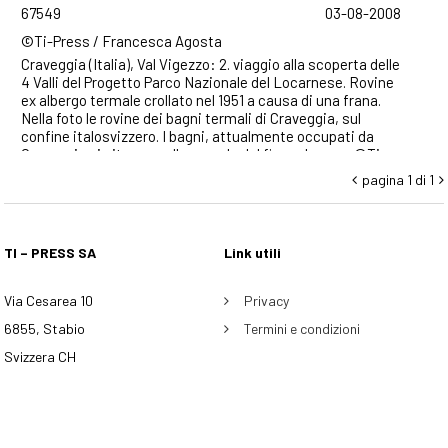
67549
03-08-2008
©Ti-Press / Francesca Agosta
Craveggia (Italia), Val Vigezzo: 2. viaggio alla scoperta delle
4 Valli del Progetto Parco Nazionale del Locarnese. Rovine
ex albergo termale crollato nel 1951 a causa di una frana.
Nella foto le rovine dei bagni termali di Craveggia, sul
confine italosvizzero. I bagni, attualmente occupati da
Craveggia si situano sulle sponde del fiume Isorno . ©Ti-
Press / Francesca Agosta
pagina 1 di 1


TI – PRESS SA
Link utili
Via Cesarea 10
Privacy
6855, Stabio
Termini e condizioni
Svizzera CH