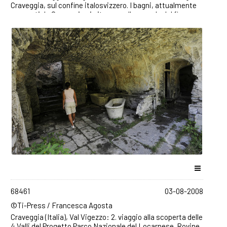
Craveggia, sul confine italosvizzero. I bagni, attualmente
occupati da Craveggia si situano sulle sponde del fiume
Isorno e sono raggiungibili a piedi dalla Valle Onsernone
(Ticino). ©Ti-Press / Francesca Agosta
68461
03-08-2008
©Ti-Press / Francesca Agosta
Craveggia (Italia), Val Vigezzo: 2. viaggio alla scoperta delle
4 Valli del Progetto Parco Nazionale del Locarnese. Rovine