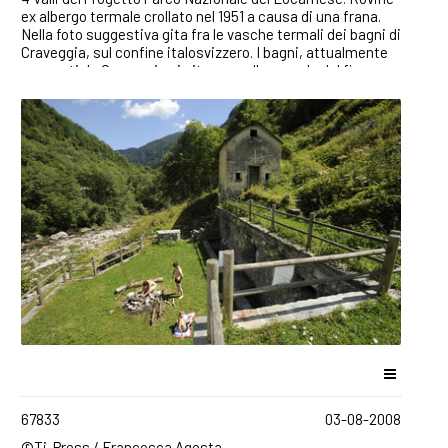
ex albergo termale crollato nel 1951 a causa di una frana.
Nella foto suggestiva gita fra le vasche termali dei bagni di
Craveggia, sul confine italosvizzero. I bagni, attualmente
occupati da Craveggia si situano sulle sponde del fiume
Isorno e sono raggiungibili a piedi dalla Valle Onsernone
(Ticino). ©Ti-Press / Francesca Agosta
67833
03-08-2008
©Ti-Press / Francesca Agosta