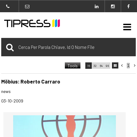

Archivio
Tools



16
32
64
96

carrello
0 Selezionato
Möbius: Roberto Carraro
news
login
03-10-2009
Agenzia