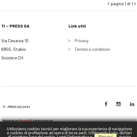
pagina 1 di 1


TI – PRESS SA
Link utili
Via Cesarea 10
Privacy
6855, Stabio
Termini e condizioni
Svizzera CH
TI - PRESS SA | 2024
Running on
MomaPIX
technology by
MomaSOFT
Utilizziamo cookies tecnici per migliorare la tua esperienza di navigazione
e cookies di profilazione ad opera di terze parti. Utilizzando il sito, dichiari