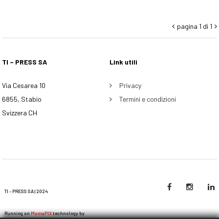
pagina 1 di 1


TI – PRESS SA
Link utili
Via Cesarea 10
Privacy
6855, Stabio
Termini e condizioni
Svizzera CH
TI - PRESS SA | 2024
Running on
MomaPIX
technology by