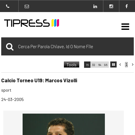

Archivio
Tools



16
32
64
96

carrello
0 Selezionato
Calcio Torneo U19: Marcos Vizolli
sport
login
24-03-2005
Agenzia