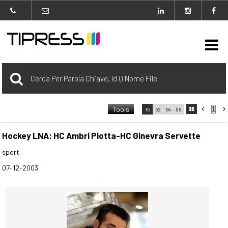

Archivio
Tools



16
32
64
96

carrello
0 Selezionato
Hockey LNA: HC Ambri Piotta-HC Ginevra Servette
sport
login
07-12-2003
Agenzia