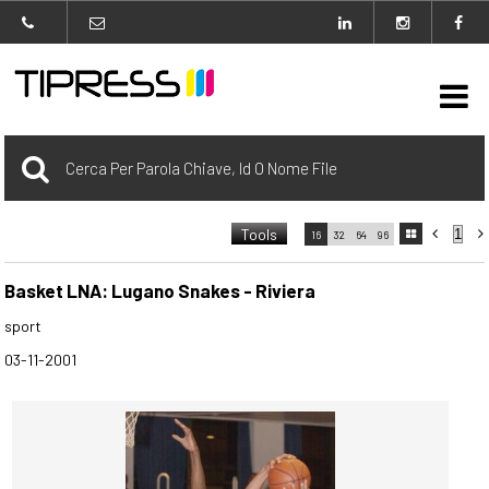

Archivio
Tools



16
32
64
96

carrello
0 Selezionato
Basket LNA: Lugano Snakes - Riviera
sport
login
03-11-2001
Agenzia